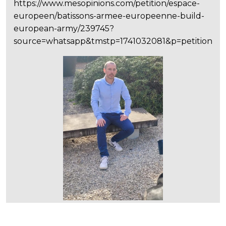
https://www.mesopinions.com/petition/espace-
europeen/batissons-armee-europeenne-build-
european-army/239745?
source=whatsapp&tmstp=1741032081&p=petition